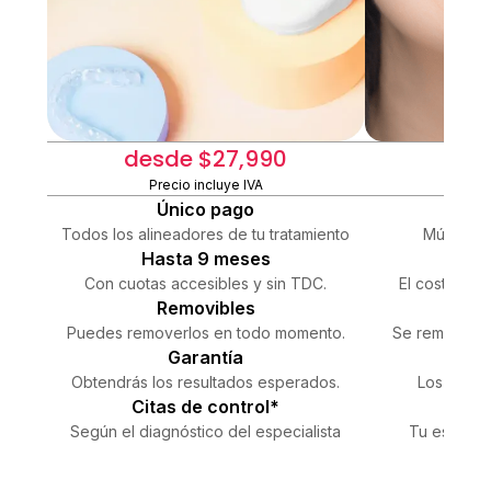
desde $27,990
+
Precio incluye IVA
Pre
Único pago
Co
Todos los alineadores de tu tratamiento
Múltiples
Hasta 9 meses
Con cuotas accesibles y sin TDC.
El costo dep
Removibles
Puedes removerlos en todo momento.
Se remueven a
Garantía
Si
Obtendrás los resultados esperados.
Los result
Citas de control*
Visi
Según el diagnóstico del especialista
Tu especial