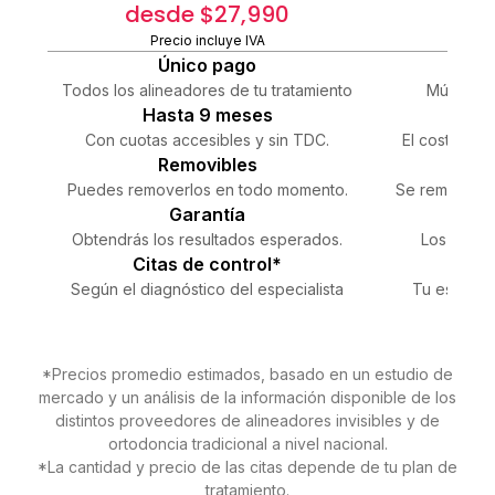
desde $27,990
+
Precio incluye IVA
Pre
Único pago
Co
Todos los alineadores de tu tratamiento
Múltiples
Hasta 9 meses
Con cuotas accesibles y sin TDC.
El costo dep
Removibles
Puedes removerlos en todo momento.
Se remueven a
Garantía
Si
Obtendrás los resultados esperados.
Los result
Citas de control*
Visi
Según el diagnóstico del especialista
Tu especial
*Precios promedio estimados, basado en un estudio de
mercado y un análisis de la información disponible de los
distintos proveedores de alineadores invisibles y de
ortodoncia tradicional a nivel nacional.
*La cantidad y precio de las citas depende de tu plan de
tratamiento.