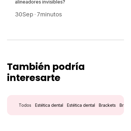
alineadores invisibles?
30
Sep
7
minutos
También podría
interesarte
Todos
Estética dental
Estética dental
Brackets
Brack