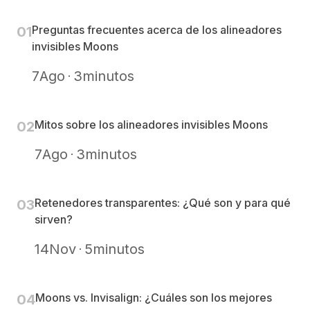
Preguntas frecuentes acerca de los alineadores
0
1
invisibles Moons
7
Ago
3
minutos
Mitos sobre los alineadores invisibles Moons
0
2
7
Ago
3
minutos
Retenedores transparentes: ¿Qué son y para qué
0
3
sirven?
14
Nov
5
minutos
Moons vs. Invisalign: ¿Cuáles son los mejores
0
4