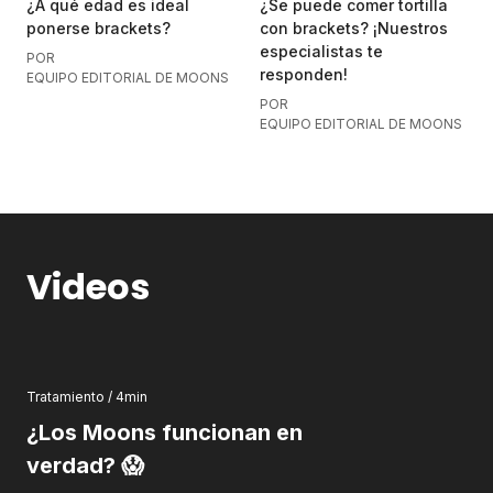
¿A qué edad es ideal
¿Se puede comer tortilla
ponerse brackets?
con brackets? ¡Nuestros
especialistas te
POR
responden!
EQUIPO EDITORIAL DE MOONS
POR
EQUIPO EDITORIAL DE MOONS
Videos
Tratamiento / 4min
¿Los Moons funcionan en
verdad? 😱