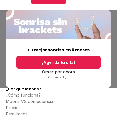
Empresa
Ubicaciones
Tu mejor sonrisa en 6 meses
Bolsa de trabajo
Blog
¡Agenda tu cita!
Productos
Omitir por ahora
Consulta TyC
Alineadores invisibles
¿Por qué Moons?
¿Cómo funciona?
Moons VS competencia
Precios
Resultados