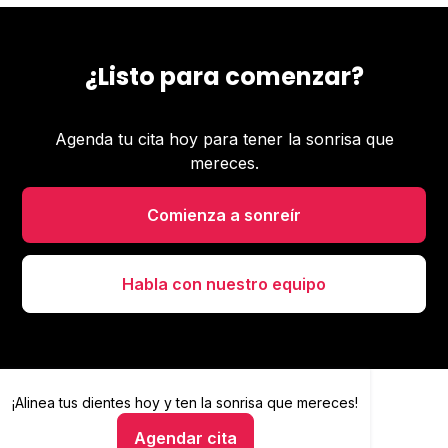
¿Listo para comenzar?
Agenda tu cita hoy para tener la sonrisa que
mereces.
Comienza a sonreír
Habla con nuestro equipo
¡Alinea tus dientes hoy y
Alinea tus dientes hoy y ten la sonrisa que mereces
ten la sonrisa que mereces!
Agendar cita
Hablar con un asesor