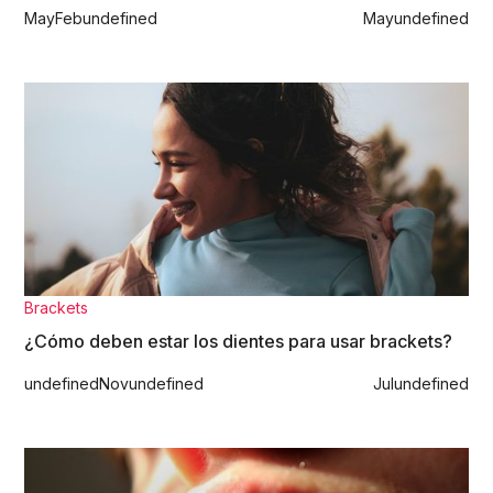
May
Feb
undefined
May
undefined
Brackets
¿Cómo deben estar los dientes para usar brackets?
undefined
Nov
undefined
Jul
undefined