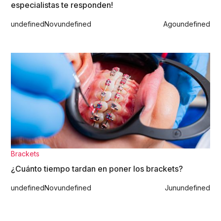
especialistas te responden!
undefined
Nov
undefined
Ago
undefined
Brackets
¿Cuánto tiempo tardan en poner los brackets?
undefined
Nov
undefined
Jun
undefined