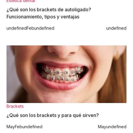
Estética dental
¿Qué son los brackets de autoligado?
Funcionamiento, tipos y ventajas
undefined
Feb
undefined
undefined
Brackets
¿Qué son los brackets y para qué sirven?
May
Feb
undefined
May
undefined