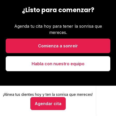
¿Listo para comenzar?
Agenda tu cita hoy para tener la sonrisa que
mereces.
Comienza a sonreír
Habla con nuestro equipo
¡Alinea tus dientes hoy y
Alinea tus dientes hoy y ten la sonrisa que mereces
ten la sonrisa que mereces!
Agendar cita
Hablar con un asesor