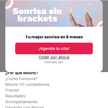
Empresa
Ubicaciones
Tu mejor sonrisa en 6 meses
Bolsa de trabajo
Blog
¡Agenda tu cita!
Productos
Omitir por ahora
Consulta TyC
Alineadores invisibles
¿Por qué Moons?
¿Cómo funciona?
Moons VS competencia
Precios
Resultados
Acompañamiento
Ganando con Moons