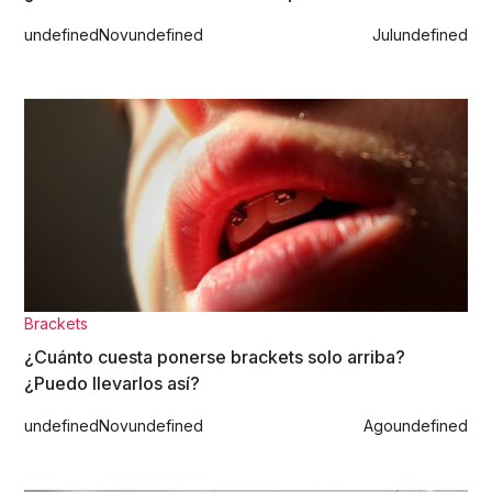
undefined
Nov
undefined
Jul
undefined
Brackets
¿Cuánto cuesta ponerse brackets solo arriba?
¿Puedo llevarlos así?
undefined
Nov
undefined
Ago
undefined