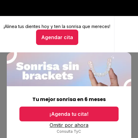
¡Alinea tus dientes hoy y
Alinea tus dientes hoy y ten la sonrisa que mereces
ten la sonrisa que mereces!
Agendar cita
Hablar con un asesor
Empresa
Ubicaciones
Tu mejor sonrisa en 6 meses
Bolsa de trabajo
Blog
¡Agenda tu cita!
Productos
Omitir por ahora
Consulta TyC
Alineadores invisibles