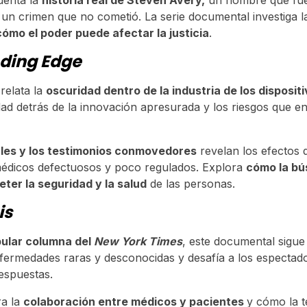
uenta la
historia real de Steven Avery,
un hombre que fu
 un crimen que no cometió. La serie documental investiga l
cómo el poder puede afectar la justicia
.
eding Edge
relata la
oscuridad dentro de la industria de los disposi
ad detrás de la innovación apresurada y los riesgos que en
ales y los testimonios conmovedores
revelan los efectos 
 médicos defectuosos y poco regulados. Explora
cómo la bú
er la seguridad y la salud
de las personas.
is
ular columna del
New York Times
, este documental sigue
ermedades raras y desconocidas y desafía a los espectado
respuestas.
ra la
colaboración entre médicos y pacientes
y cómo la t