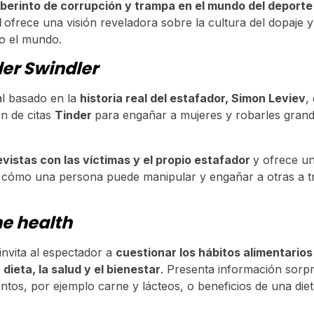
aberinto de corrupción y trampa en el mundo del deporte 
l
ofrece una visión reveladora sobre la cultura del dopaje 
odo el mundo.
der Swindler
l basado en la
historia real del estafador, Simon Leviev
,
ón de citas
Tinder
para engañar a mujeres y robarles gran
evistas con las víctimas y el propio estafador
y ofrece u
 cómo una persona puede manipular y engañar a otras a tr
e health
invita al espectador a
cuestionar los hábitos alimentario
 dieta, la salud y el bienestar
. Presenta información sorp
entos, por ejemplo carne y lácteos, o beneficios de una die