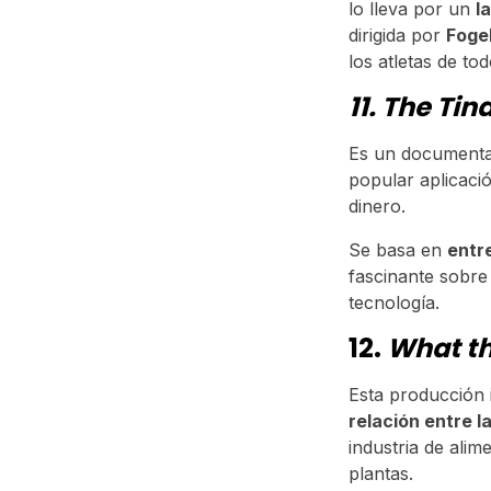
lo lleva por un
l
dirigida por
Foge
los atletas de t
11. The Tin
Es un documenta
popular aplicaci
dinero.
Se basa en
entr
fascinante sobre
tecnología.
12.
What th
Esta producción 
relación entre la
industria de alim
plantas.