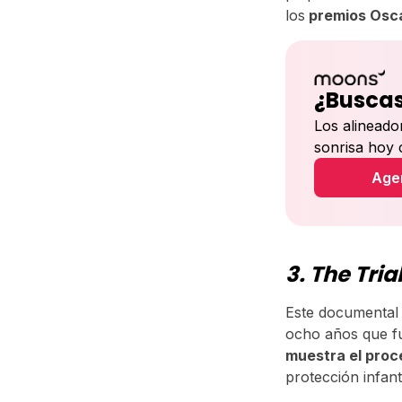
los
premios Osc
¿Buscas
Los alineado
sonrisa hoy
Agen
3. The Tria
Este documental 
ocho años que fu
muestra el proce
protección infanti