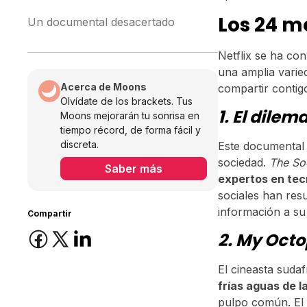
Los 24 m
Un documental desacertado
Netflix se ha co
una amplia varie
Acerca de Moons
compartir contig
Olvídate de los brackets. Tus
1. El dilem
Moons mejorarán tu sonrisa en
tiempo récord, de forma fácil y
discreta.
Este documental
sociedad.
The So
Saber más
expertos en tec
sociales han res
información a su
Compartir
2. My Oct
El cineasta suda
frías aguas de l
pulpo común. El