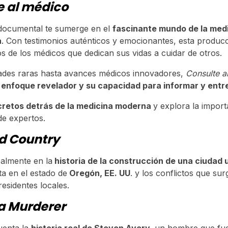
e al médico
 documental te sumerge en el
fascinante mundo de la medi
a
. Con testimonios auténticos y emocionantes, esta producc
os de los médicos que dedican sus vidas a cuidar de otros.
des raras hasta avances médicos innovadores,
Consulte a
u
enfoque revelador y su capacidad para informar y entr
retos detrás de la medicina moderna
y explora la import
de expertos.
ld Country
palmente en la
historia de la construcción de una ciudad 
ta en el estado de
Oregón, EE. UU
. y los conflictos que sur
residentes locales.
a Murderer