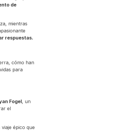
iento de
nza, mientras
 apasionante
ar respuestas.
uerra, cómo han
vidas para
yan Fogel
, un
ar el
viaje épico que