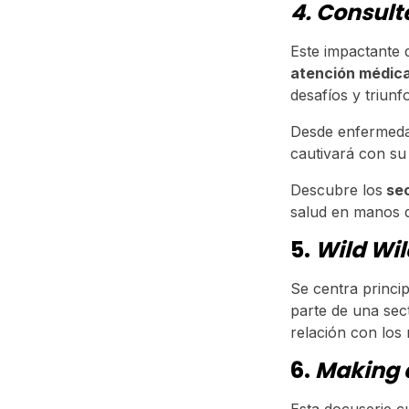
4. Consult
Este impactante
atención médic
desafíos y triunf
Desde enfermeda
cautivará con s
Descubre los
sec
salud en manos 
5.
Wild Wi
Se centra princi
parte de una sec
relación con los 
6.
Making 