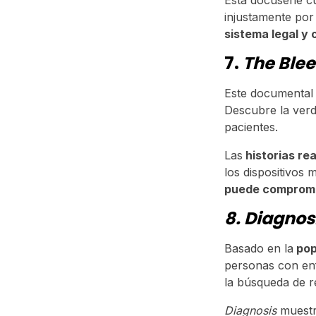
Esta docuserie c
injustamente por
sistema legal y 
7.
The Ble
Este documental 
Descubre la verd
pacientes.
Las
historias re
los dispositivos
puede compromet
8. Diagnos
Basado en la
pop
personas con enf
la búsqueda de 
Diagnosis
muest