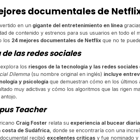
ejores documentales de Netfli
nvertido en un
gigante del entretenimiento en línea
gracia
dad de contenido y estrenos para sus usuarios en todo el
o los
24 mejores documentales de Netflix
que no te pued
a de las redes sociales
 explora los
riesgos de la tecnología y las redes sociales
cial Dilemma
(su nombre original en inglés)
incluye entrev
nología y psicología
que demuestran cómo en los últimos 
ultado muy adictivas y cómo los algoritmos que las rigen ma
 antojo.
opus Teacher
fricano
Craig Foster
relata su
experiencia al bucear diari
a costa de Sudáfrica
, donde se encontraría con una increí
 documental recibió
excelentes críticas
y fue nominado y