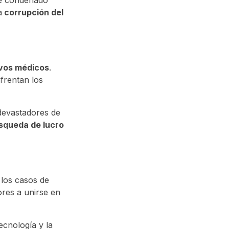
e condenado
a
corrupción del
tivos médicos
.
frentan los
devastadores de
squeda de lucro
 los casos de
res a unirse en
ecnología y la