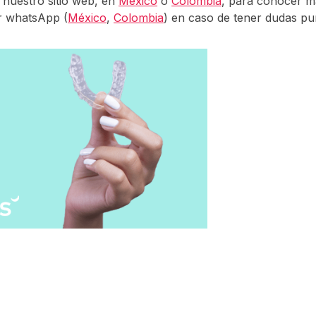
r nuestro sitio web, en
México
o
Colombia
, para conocer 
r whatsApp (
México
,
Colombia
) en caso de tener dudas pu