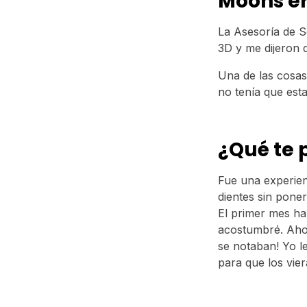
Moons er
La Asesoría de S
3D y me dijeron 
Una de las cosas
no tenía que esta
¿Qué te 
Fue una experien
dientes sin pone
El primer mes ha
acostumbré. Ahor
se notaban! Yo l
para que los vier