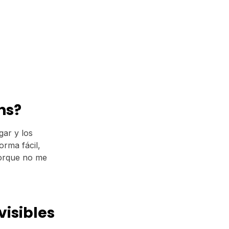
ns?
gar y los
orma fácil,
porque no me
visibles