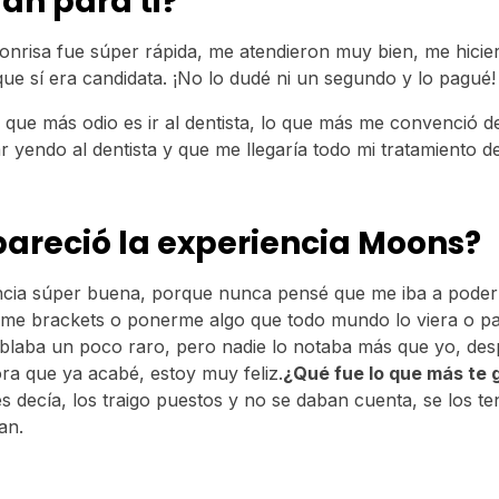
an para ti?
onrisa fue súper rápida, me atendieron muy bien, me hicie
que sí era candidata. ¡No lo dudé ni un segundo y lo pagué!
 que más odio es ir al dentista, lo que más me convenció 
r yendo al dentista y que me llegaría todo mi tratamiento d
pareció la experiencia Moons?
cia súper buena, porque nunca pensé que me iba a poder 
rme brackets o ponerme algo que todo mundo lo viera o pa
blaba un poco raro, pero nadie lo notaba más que yo, de
a que ya acabé, estoy muy feliz.
¿Qué fue lo que más te 
es decía, los traigo puestos y no se daban cuenta, se los t
an.