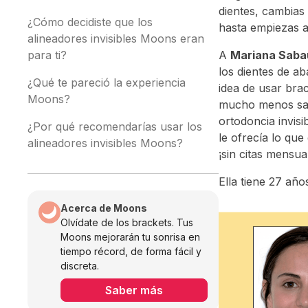
dientes, cambias
¿Cómo decidiste que los
hasta empiezas a 
alineadores invisibles Moons eran
para ti?
A
Mariana Saba
los dientes de ab
¿Qué te pareció la experiencia
idea de usar bra
Moons?
mucho menos sabi
ortodoncia invis
¿Por qué recomendarías usar los
le ofrecía lo que
alineadores invisibles Moons?
¡sin citas mensua
Ella tiene 27 añ
Acerca de Moons
Olvídate de los brackets. Tus
Moons mejorarán tu sonrisa en
tiempo récord, de forma fácil y
discreta.
Saber más