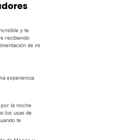
adores
creíble y te
ve recibiendo
limentación de mi
na experiencia
 por la noche
si los usas de
cuando te