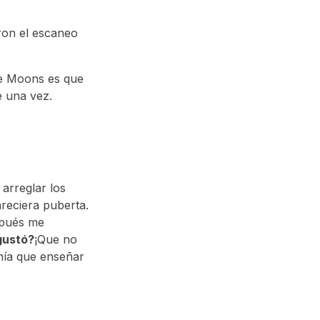
ron el escaneo
de Moons es que
e una vez.
arreglar los
reciera puberta.
spués me
gustó?
¡Que no
enía que enseñar