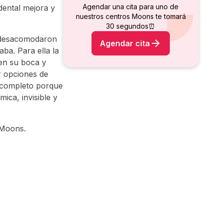
Agendar una cita para uno de
dental mejora y
nuestros centros Moons te tomará
30 segundos⏰
le desacomodaron
Agendar cita
aba. Para ella la
 en su boca y
r opciones de
r completo porque
ica, invisible y
 Moons.