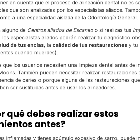
er en cuenta que el proceso de alineación dental no es se
les que son analizadas por los especialistas aliados. Ta
como a una especialidad aislada de la Odontología General.
a alguno de
Centros aliados de Escaneo
o si realizas tus
im
 los especialistas aliados podrán realizar tu diagnóstico o
alud de tus encías
, la
calidad de tus restauraciones
y tu
dientes cuando muerdes).
que los usuarios necesiten una limpieza dental antes de in
Moons. También pueden necesitar realizar restauraciones e
sencia de caries o porque alguna de las restauraciones que
en ser sustituidas antes de usar los alineadores.
or qué debes realizar estos
ientos antes?
ías inflamadas y tienes acúmulo excesivo de sarro, puede int