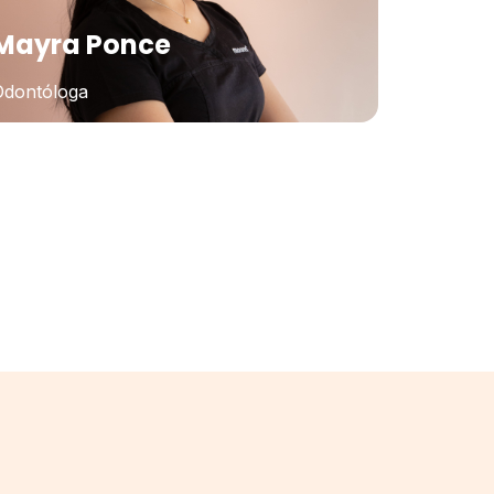
Mayra Ponce
Odontóloga