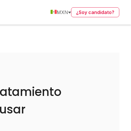
MXN
¿Soy candidato?
tratamiento
 usar