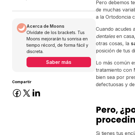
Pero debemos ten
de muchas variab
a la Ortodoncia 
Acerca de Moons
Cuando acudes 
Olvídate de los brackets. Tus
dentales
en casa,
Moons mejorarán tu sonrisa en
otras cosas, la
s
tiempo récord, de forma fácil y
posición de tus 
discreta.
Saber más
Lo más común es 
tratamiento con 
bien sea por pre
Compartir
defectuosas y deb
Pero, ¿p
procedim
Si tienes tus enc