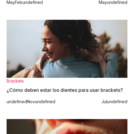
May
Feb
undefined
May
undefined
Brackets
¿Cómo deben estar los dientes para usar brackets?
undefined
Nov
undefined
Jul
undefined