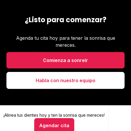
¿Listo para comenzar?
Agenda tu cita hoy para tener la sonrisa que
mereces.
Comienza a sonreír
Habla con nuestro equipo
¡Alinea tus dientes hoy y
Alinea tus dientes hoy y ten la sonrisa que mereces
ten la sonrisa que mereces!
Agendar cita
Hablar con un asesor