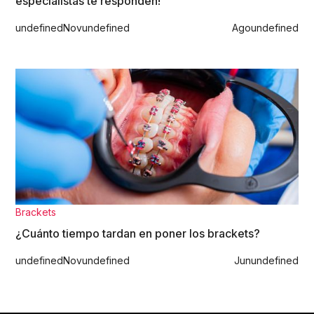
especialistas te responden!
undefined
Nov
undefined
Ago
undefined
Brackets
¿Cuánto tiempo tardan en poner los brackets?
undefined
Nov
undefined
Jun
undefined