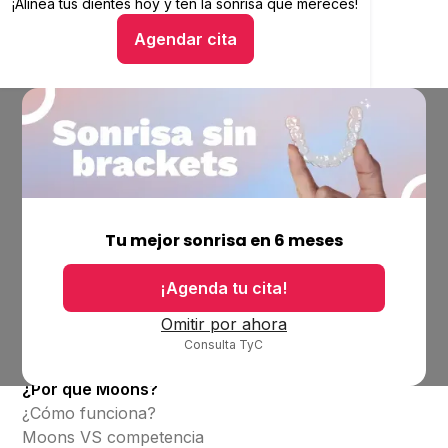
¡Alinea tus dientes hoy y
Alinea tus dientes hoy y ten la sonrisa que mereces
ten la sonrisa que mereces!
Agendar cita
Hablar con un asesor
Empresa
Ubicaciones
Tu mejor sonrisa en 6 meses
Bolsa de trabajo
Blog
¡Agenda tu cita!
Productos
Omitir por ahora
Consulta TyC
Alineadores invisibles
¿Por qué Moons?
¿Cómo funciona?
Moons VS competencia