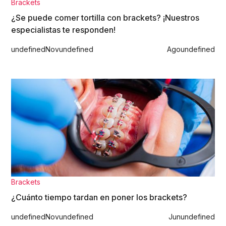
Brackets
¿Se puede comer tortilla con brackets? ¡Nuestros
especialistas te responden!
undefined
Nov
undefined
Ago
undefined
Brackets
¿Cuánto tiempo tardan en poner los brackets?
undefined
Nov
undefined
Jun
undefined