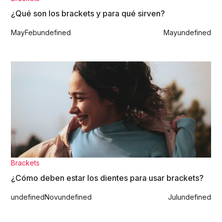
¿Qué son los brackets y para qué sirven?
May
Feb
undefined
May
undefined
Brackets
¿Cómo deben estar los dientes para usar brackets?
undefined
Nov
undefined
Jul
undefined