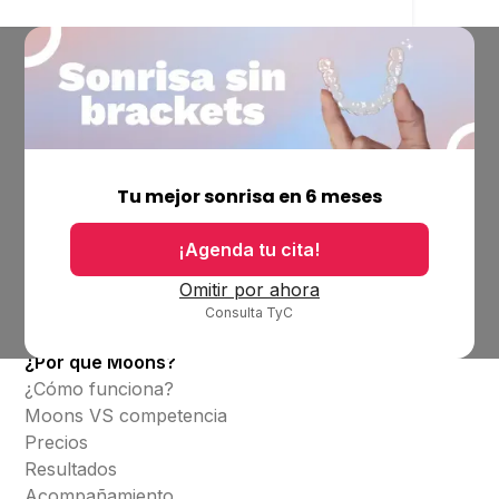
Empresa
Ubicaciones
Tu mejor sonrisa en 6 meses
Bolsa de trabajo
Blog
¡Agenda tu cita!
Productos
Omitir por ahora
Consulta TyC
Alineadores invisibles
¿Por qué Moons?
¿Cómo funciona?
Moons VS competencia
Precios
Resultados
Acompañamiento