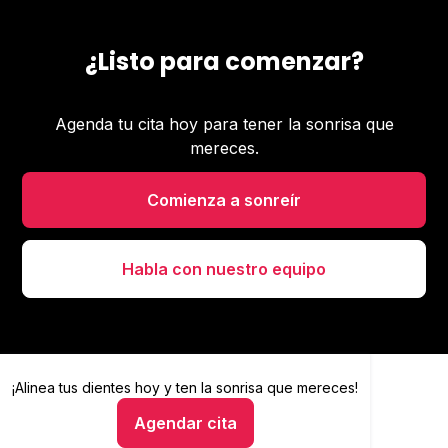
¿Listo para comenzar?
Agenda tu cita hoy para tener la sonrisa que
mereces.
Comienza a sonreír
Habla con nuestro equipo
¡Alinea tus dientes hoy y
Alinea tus dientes hoy y ten la sonrisa que mereces
ten la sonrisa que mereces!
Agendar cita
Hablar con un asesor