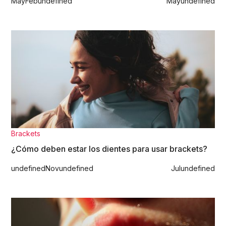
May
Feb
undefined
May
undefined
Brackets
¿Cómo deben estar los dientes para usar brackets?
undefined
Nov
undefined
Jul
undefined