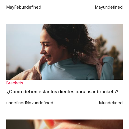
May
Feb
undefined
May
undefined
Brackets
¿Cómo deben estar los dientes para usar brackets?
undefined
Nov
undefined
Jul
undefined