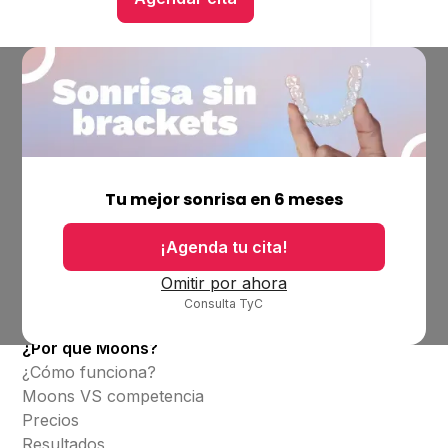
Empresa
Ubicaciones
Tu mejor sonrisa en 6 meses
Bolsa de trabajo
Blog
¡Agenda tu cita!
Productos
Omitir por ahora
Consulta TyC
Alineadores invisibles
¿Por qué Moons?
¿Cómo funciona?
Moons VS competencia
Precios
Resultados