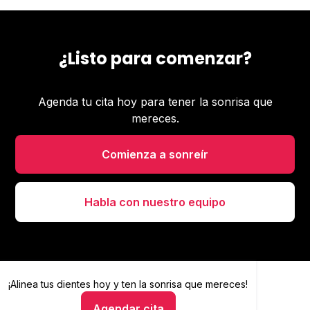
¿Listo para comenzar?
Agenda tu cita hoy para tener la sonrisa que
mereces.
Comienza a sonreír
Habla con nuestro equipo
¡Alinea tus dientes hoy y
Alinea tus dientes hoy y ten la sonrisa que mereces
ten la sonrisa que mereces!
Agendar cita
Hablar con un asesor