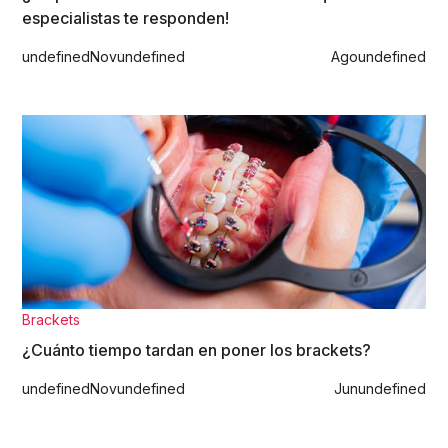
especialistas te responden!
undefined
Nov
undefined
Ago
undefined
Brackets
¿Cuánto tiempo tardan en poner los brackets?
undefined
Nov
undefined
Jun
undefined