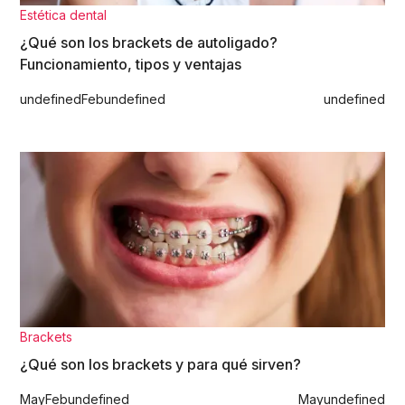
Estética dental
¿Qué son los brackets de autoligado?
Funcionamiento, tipos y ventajas
undefined
Feb
undefined
undefined
Brackets
¿Qué son los brackets y para qué sirven?
May
Feb
undefined
May
undefined