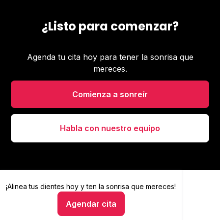
¿Listo para comenzar?
Agenda tu cita hoy para tener la sonrisa que
mereces.
Comienza a sonreír
Habla con nuestro equipo
¡Alinea tus dientes hoy y
Alinea tus dientes hoy y ten la sonrisa que mereces
ten la sonrisa que mereces!
Agendar cita
Hablar con un asesor