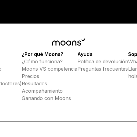
¿Por qué Moons?
Ayuda
Sop
¿Cómo funciona?
Política de devolución
Wha
o
Moons VS competencia
Preguntas frecuentes
Lla
Precios
hol
doctores)
Resultados
Acompañamiento
Ganando con Moons