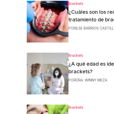
Brackets
¿Cuáles son los re
tratamiento de br
POR
ILSE BARRIOS CASTIL
Brackets
¿A qué edad es id
brackets?
POR
DRA. WINNY MEZA
Brackets