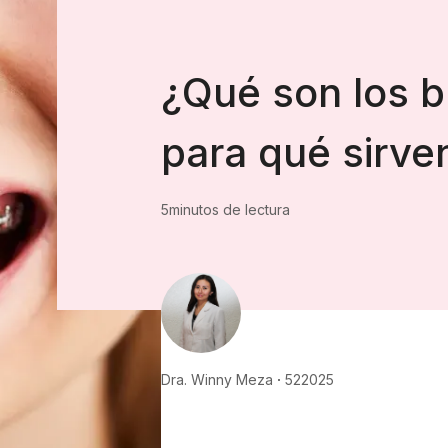
¿Qué son los b
para qué sirve
5
minutos de lectura
Dra. Winny Meza
5
2
2025