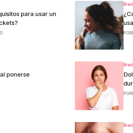
Brac
quisitos para usar un
¿Có
ackets?
usa
LO
POR
Brac
eal ponerse
Dol
du
POR
Brac