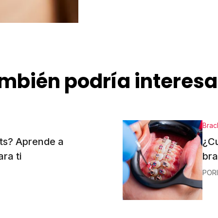
mbién podría interesa
Brac
ts? Aprende a
¿Cu
ra ti
bra
POR