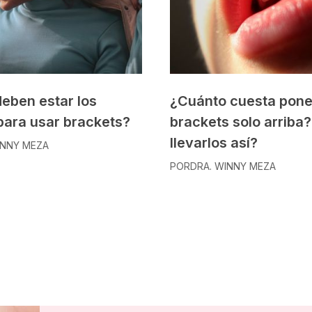
eben estar los
¿Cuánto cuesta pone
para usar brackets?
brackets solo arriba
llevarlos así?
INNY MEZA
POR
DRA. WINNY MEZA