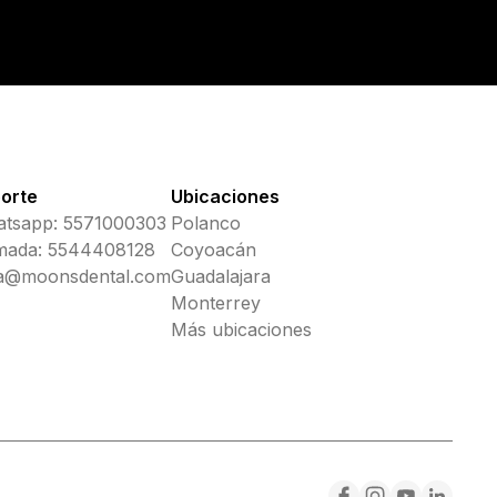
orte
Ubicaciones
tsapp: 5571000303
Polanco
mada: 5544408128
Coyoacán
a@moonsdental.com
Guadalajara
Monterrey
Más ubicaciones