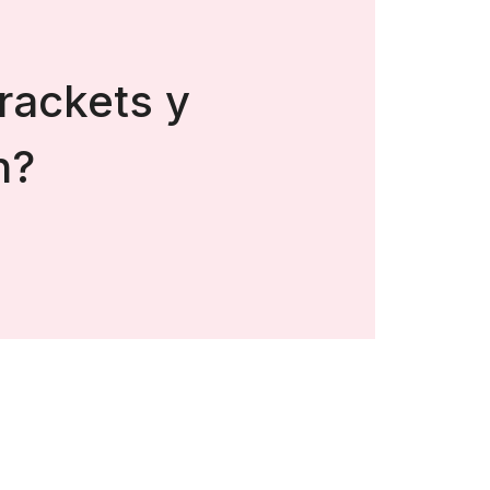
rackets y
n?