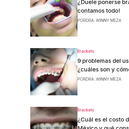
¿Duele ponerse br
contamos todo!
POR
DRA. WINNY MEZA
Brackets
9 problemas del us
¿cuáles son y cóm
POR
DRA. WINNY MEZA
Brackets
¿Cuál es el costo 
México y qué consi