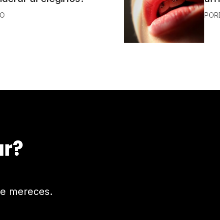
LO
POR
ar?
que mereces.