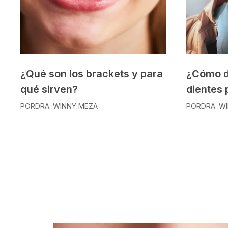
¿Qué son los brackets y para
¿Cómo d
qué sirven?
dientes 
POR
DRA. WINNY MEZA
POR
DRA. W