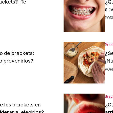
ackets? ¡Te
¿Qu
sir
POR
Brac
o de brackets:
¿Se
o prevenirlos?
¡Nu
POR
Brac
de los brackets en
¿Cu
derar al elegirlos?
arr