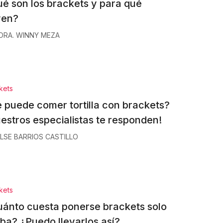
é son los brackets y para qué
ven?
DRA. WINNY MEZA
kets
 puede comer tortilla con brackets?
estros especialistas te responden!
ILSE BARRIOS CASTILLO
kets
ánto cuesta ponerse brackets solo
iba? ¿Puedo llevarlos así?